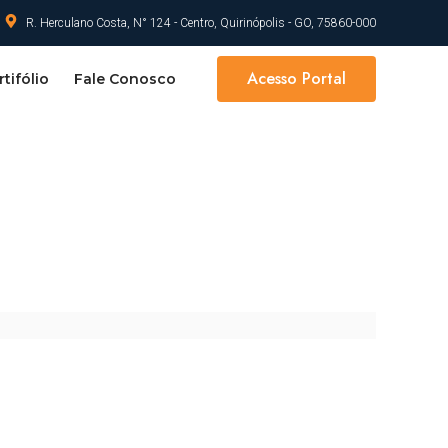
R. Herculano Costa, N° 124 - Centro, Quirinópolis - GO, 75860-000
Acesso Portal
tifólio
Fale Conosco