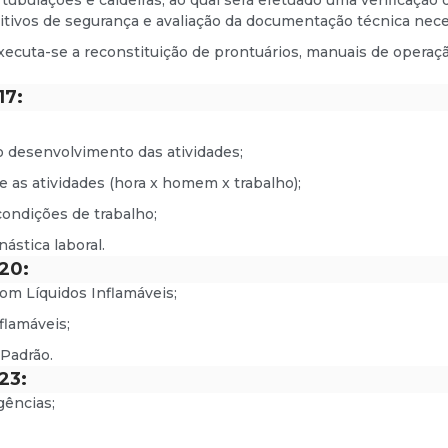
ubulações e caldeiras, ao qual será efetuado uma verificação
itivos de segurança e avaliação da documentação técnica nece
cuta-se a reconstituição de prontuários, manuais de operação, 
17:
o desenvolvimento das atividades;
e as atividades (hora x homem x trabalho);
ondições de trabalho;
stica laboral.
20:
om Líquidos Inflamáveis;
flamáveis;
Padrão.
23:
ências;