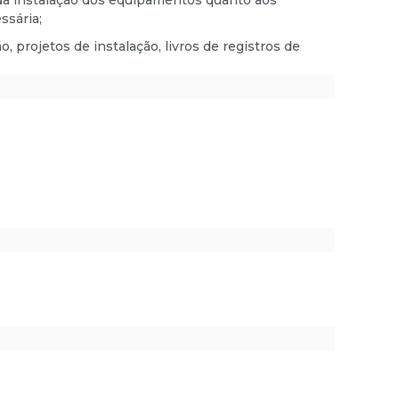
 da instalação dos equipamentos quanto aos
ssária;
projetos de instalação, livros de registros de