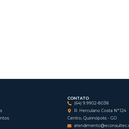
CONTATO
(64) 9.9902-8038
s
R. Herculano Costa N°124
ntos
Centro, Quirinópolis - GO
atendimento@econsultec.