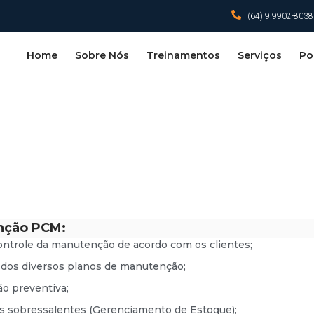
(64) 9.9902-8038
Home
Sobre Nós
Treinamentos
Serviços
Por
nção PCM:
ntrole da manutenção de acordo com os clientes;
 dos diversos planos de manutenção;
o preventiva;
r os sobressalentes (Gerenciamento de Estoque);