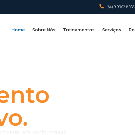
(64) 9.9902-8038
Home
Sobre Nós
Treinamentos
Serviços
Por
ento
vo.
empresa em conformidade.