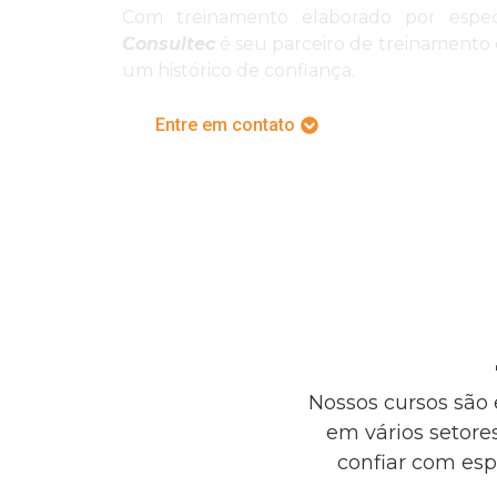
Com treinamento elaborado por especia
Consultec
é seu parceiro de treinamento
um histórico de confiança.
Entre em contato
Nossos cursos são 
em vários setor
confiar com esp