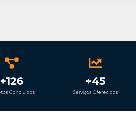
+126
+45
etos Concluidos
Serviços Oferecidos