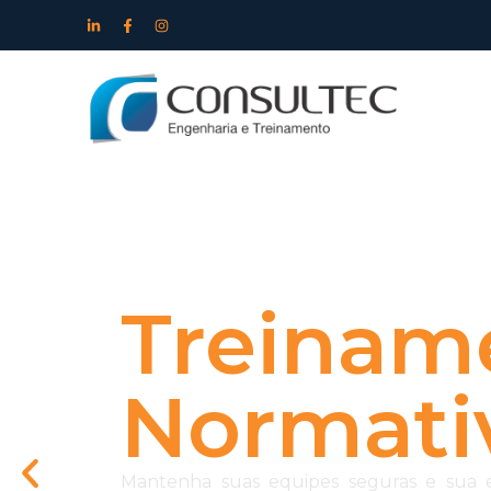
Treinam
Normati
Mantenha suas equipes seguras e sua 